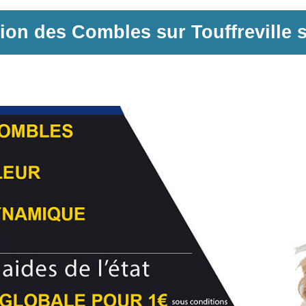
tion des Combles sur
Touffreville 