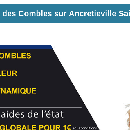
n des Combles sur
Ancretieville Sa