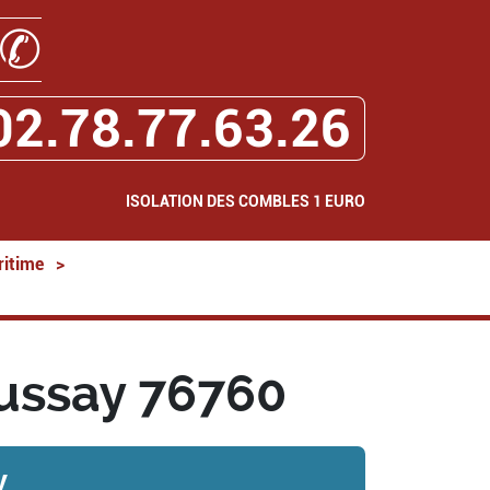
✆
02.78.77.63.26
ISOLATION DES COMBLES 1 EURO
ritime
>
aussay 76760
y