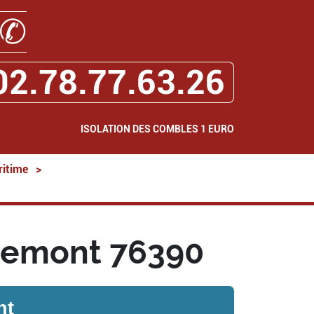
✆
02.78.77.63.26
ISOLATION DES COMBLES 1 EURO
ritime
>
llemont 76390
nt