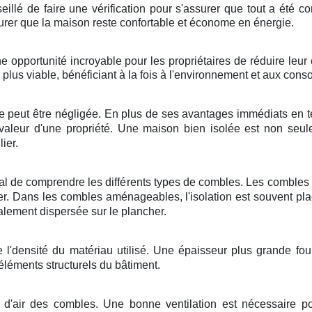
nseillé de faire une vérification pour s'assurer que tout a été 
ssurer que la maison reste confortable et économe en énergie.
ne opportunité incroyable pour les propriétaires de réduire leu
 plus viable, bénéficiant à la fois à l'environnement et aux con
e peut être négligée. En plus de ses avantages immédiats en te
a valeur d'une propriété. Une maison bien isolée est non seul
ier.
rucial de comprendre les différents types de combles. Les combl
uer. Dans les combles aménageables, l'isolation est souvent pl
lement dispersée sur le plancher.
e l'densité du matériau utilisé. Une épaisseur plus grande fourn
 éléments structurels du bâtiment.
n d'air des combles. Une bonne ventilation est nécessaire p