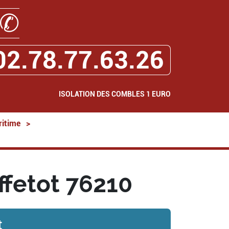
✆
02.78.77.63.26
ISOLATION DES COMBLES 1 EURO
ritime
>
ffetot 76210
t