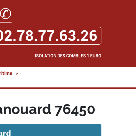
✆
02.78.77.63.26
ISOLATION DES COMBLES 1 EURO
ritime
>
Hanouard 76450
ard