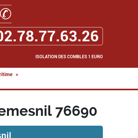
✆
02.78.77.63.26
ISOLATION DES COMBLES 1 EURO
ritime
>
hemesnil 76690
nil