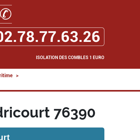
✆
02.78.77.63.26
ISOLATION DES COMBLES 1 EURO
ritime
>
dricourt 76390
urt