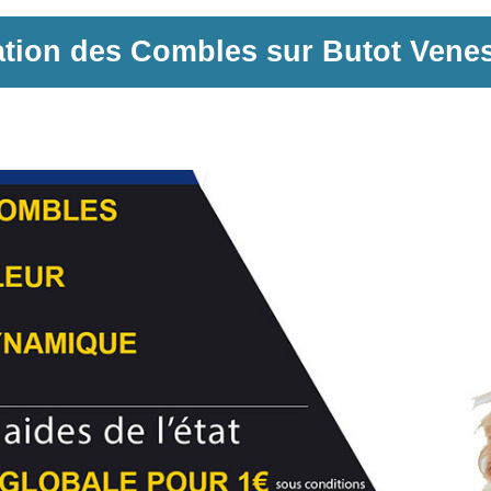
ation des Combles sur
Butot Venes