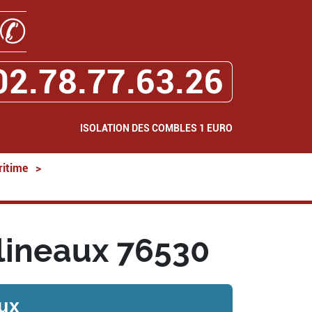
✆
02.78.77.63.26
ISOLATION DES COMBLES 1 EURO
ritime
>
lineaux 76530
ux