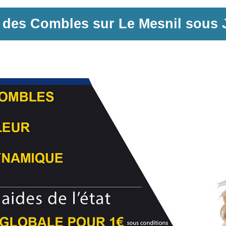
n des Combles sur
Le Mesnil sous