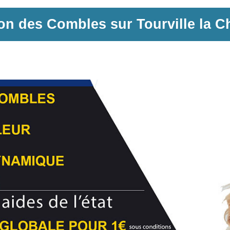
ion des Combles sur
Tourville la C