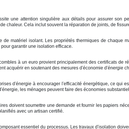
site une attention singulière aux détails pour assurer son p
e chaleur. Cela inclut souvent la réparation de joints, de fissu
type de matériel isolant. Les propriétés thermiques de chaque
 pour garantir une isolation efficace.
mbles à un euro provient principalement des certificats de réd
vent acquérir en soutenant des mesures d'économie d'énergie 
ses d'énergie à encourager l'efficacité énergétique, ce qui e
d'énergie, les ménages peuvent faire des économies substantiell
res doivent soumettre une demande et fournir les papiers nécess
nifiés avec un artisan certifié.
n composant essentiel du processus. Les travaux d'isolation doiv