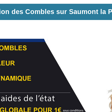
tion des Combles sur
Saumont la P