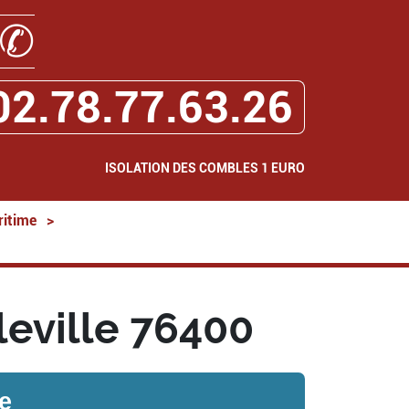
✆
02.78.77.63.26
ISOLATION DES COMBLES 1 EURO
ritime
>
leville 76400
le