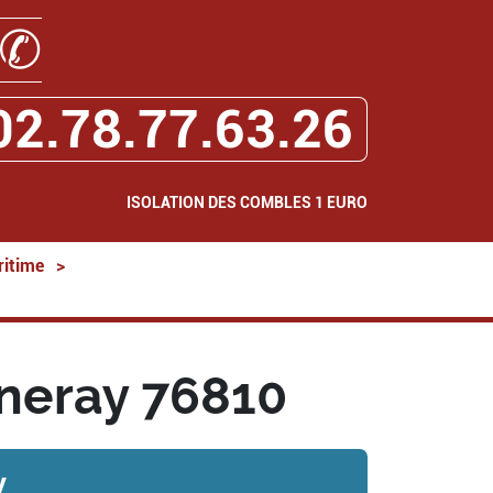
✆
02.78.77.63.26
ISOLATION DES COMBLES 1 EURO
ritime
>
uneray 76810
y